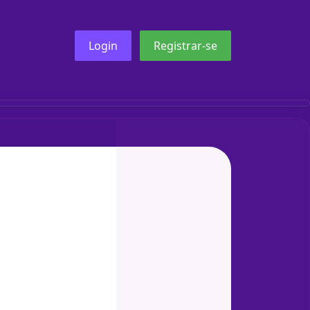
Login
Registrar-se