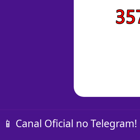
📱 Canal Oficial no Telegram!