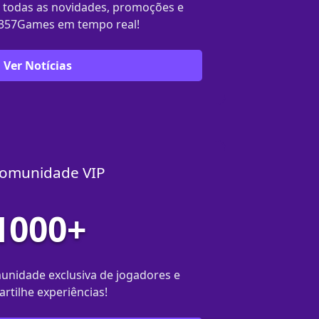
e todas as novidades, promoções e
 357Games em tempo real!
Ver Notícias
Comunidade VIP
1000+
unidade exclusiva de jogadores e
rtilhe experiências!