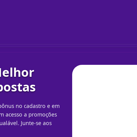
Melhor
postas
bônus no cadastro e em
em acesso a promoções
ualável. Junte-se aos