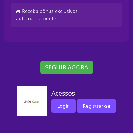
🎁 Receba bônus exclusivos
automaticamente
SEGUIR AGORA
Acessos
Login
Registrar-se