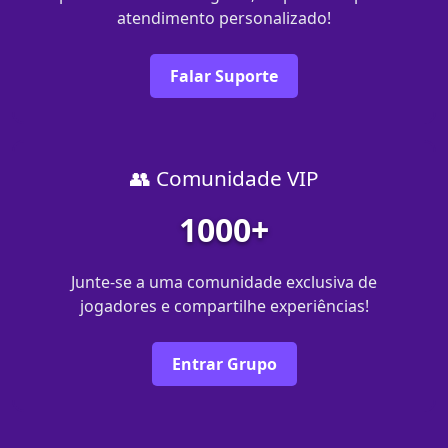
atendimento personalizado!
Falar Suporte
👥 Comunidade VIP
1000+
Junte-se a uma comunidade exclusiva de
jogadores e compartilhe experiências!
Entrar Grupo