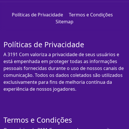
Políticas de Privacidade
Termos e Condições
Sitemap
Políticas de Privacidade
A 3191 Com valoriza a privacidade de seus usuários e
está empenhada em proteger todas as informações
pessoais fornecidas durante o uso de nossos canais de
comunicação. Todos os dados coletados são utilizados
exclusivamente para fins de melhoria contínua da
experiência de nossos jogadores.
Termos e Condições