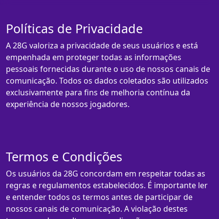
Políticas de Privacidade
A 28G valoriza a privacidade de seus usuários e está
empenhada em proteger todas as informações
pessoais fornecidas durante o uso de nossos canais de
comunicação. Todos os dados coletados são utilizados
exclusivamente para fins de melhoria contínua da
experiência de nossos jogadores.
Termos e Condições
Os usuários da 28G concordam em respeitar todas as
regras e regulamentos estabelecidos. É importante ler
e entender todos os termos antes de participar de
nossos canais de comunicação. A violação destes