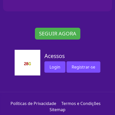
SEGUIR AGORA
Acessos
Login
Registrar-se
Políticas de Privacidade
Termos e Condições
Sitemap