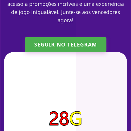
acesso a promoções incríveis e uma experiência
de jogo inigualável. Junte-se aos vencedores
agora!
SEGUIR NO TELEGRAM