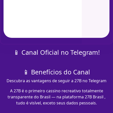
📱 Canal Oficial no Telegram!
📱 Benefícios do Canal
Descubra as vantagens de seguir a 27B no Telegram
A 27B é o primeiro cassino recreativo totalmente
transparente do Brasil — na plataforma 27B Brasil ,
tudo é visível, exceto seus dados pessoais.