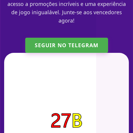
acesso a promoções incríveis e uma experiência
de jogo inigualável. Junte-se aos vencedores
agora!
SEGUIR NO TELEGRAM