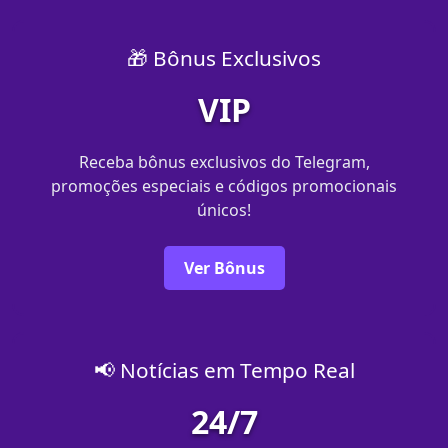
🎁 Bônus Exclusivos
VIP
Receba bônus exclusivos do Telegram,
promoções especiais e códigos promocionais
únicos!
Ver Bônus
📢 Notícias em Tempo Real
24/7