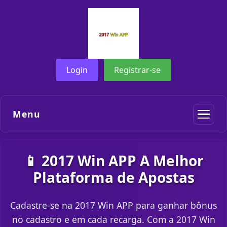
Login
Registrar-se
Menu
📱 2017 Win APP A Melhor
Plataforma de Apostas
Cadastre-se na 2017 Win APP para ganhar bônus
no cadastro e em cada recarga. Com a 2017 Win