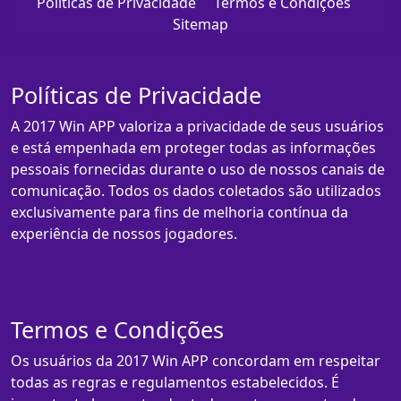
Políticas de Privacidade
Termos e Condições
Sitemap
Políticas de Privacidade
A 2017 Win APP valoriza a privacidade de seus usuários
e está empenhada em proteger todas as informações
pessoais fornecidas durante o uso de nossos canais de
comunicação. Todos os dados coletados são utilizados
exclusivamente para fins de melhoria contínua da
experiência de nossos jogadores.
Termos e Condições
Os usuários da 2017 Win APP concordam em respeitar
todas as regras e regulamentos estabelecidos. É