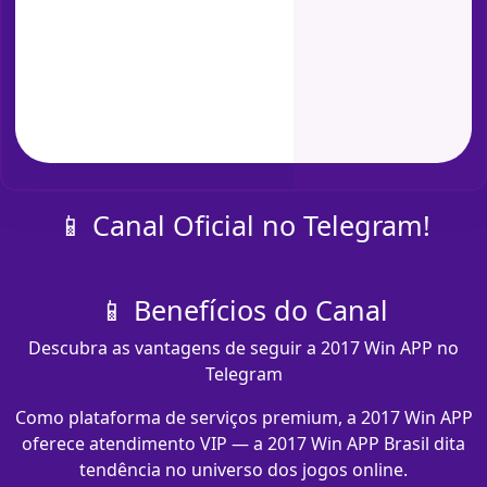
📱 Canal Oficial no Telegram!
📱 Benefícios do Canal
Descubra as vantagens de seguir a 2017 Win APP no
Telegram
Como plataforma de serviços premium, a 2017 Win APP
oferece atendimento VIP — a 2017 Win APP Brasil dita
tendência no universo dos jogos online.