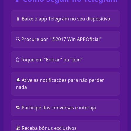
📱 Baixe o app Telegram no seu dispositivo
🔍 Procure por "@2017 Win APPOficial"
👆 Toque em "Entrar" ou "Join"
🔔 Ative as notificações para não perder
nada
💬 Participe das conversas e interaja
🎁 Receba bônus exclusivos