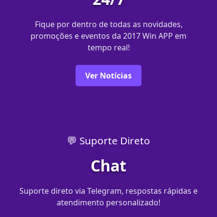
Fique por dentro de todas as novidades,
promoções e eventos da 2017 Win APP em
tempo real!
Ver Notícias
💬 Suporte Direto
Chat
Suporte direto via Telegram, respostas rápidas e
atendimento personalizado!