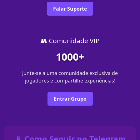
Falar Suporte
👥 Comunidade VIP
1000+
Junte-se a uma comunidade exclusiva de
jogadores e compartilhe experiências!
Entrar Grupo
📱 Como Seguir no Telegram