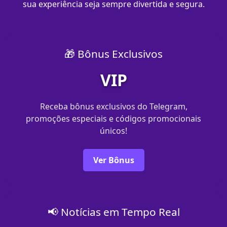
sua experiência seja sempre divertida e segura.
🎁 Bônus Exclusivos
VIP
Receba bônus exclusivos do Telegram,
promoções especiais e códigos promocionais
únicos!
Ver Bônus
📢 Notícias em Tempo Real