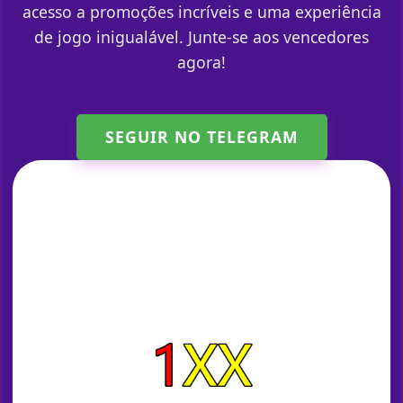
acesso a promoções incríveis e uma experiência
de jogo inigualável. Junte-se aos vencedores
agora!
SEGUIR NO TELEGRAM