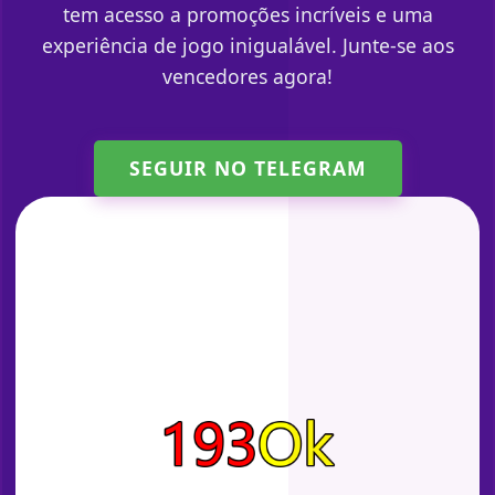
tem acesso a promoções incríveis e uma
experiência de jogo inigualável. Junte-se aos
vencedores agora!
SEGUIR NO TELEGRAM