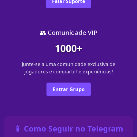
Falar Suporte
👥 Comunidade VIP
1000+
Junte-se a uma comunidade exclusiva de
jogadores e compartilhe experiências!
Entrar Grupo
📱 Como Seguir no Telegram