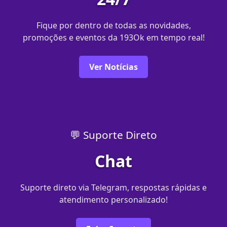
Fique por dentro de todas as novidades,
promoções e eventos da 193Ok em tempo real!
Ver Notícias
💬 Suporte Direto
Chat
Suporte direto via Telegram, respostas rápidas e
atendimento personalizado!