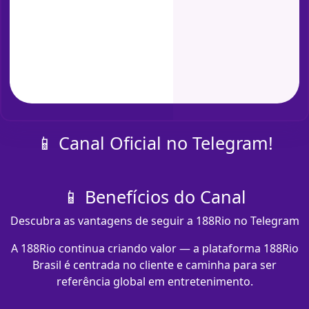
📱 Canal Oficial no Telegram!
📱 Benefícios do Canal
Descubra as vantagens de seguir a 188Rio no Telegram
A 188Rio continua criando valor — a plataforma 188Rio
Brasil é centrada no cliente e caminha para ser
referência global em entretenimento.