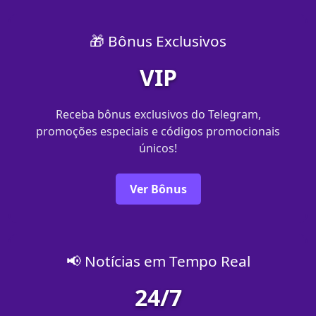
🎁 Bônus Exclusivos
VIP
Receba bônus exclusivos do Telegram,
promoções especiais e códigos promocionais
únicos!
Ver Bônus
📢 Notícias em Tempo Real
24/7