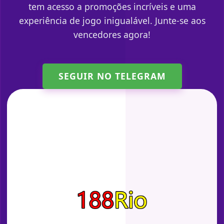
tem acesso a promoções incríveis e uma
experiência de jogo inigualável. Junte-se aos
vencedores agora!
SEGUIR NO TELEGRAM