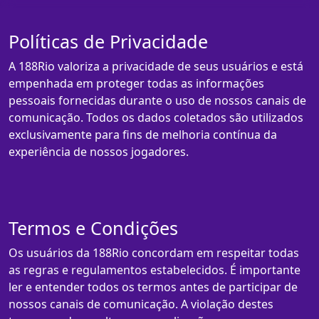
Políticas de Privacidade
A 188Rio valoriza a privacidade de seus usuários e está
empenhada em proteger todas as informações
pessoais fornecidas durante o uso de nossos canais de
comunicação. Todos os dados coletados são utilizados
exclusivamente para fins de melhoria contínua da
experiência de nossos jogadores.
Termos e Condições
Os usuários da 188Rio concordam em respeitar todas
as regras e regulamentos estabelecidos. É importante
ler e entender todos os termos antes de participar de
nossos canais de comunicação. A violação destes