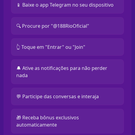
📱 Baixe o app Telegram no seu dispositivo
🔍 Procure por "@188RioOficial"
👆 Toque em "Entrar" ou "Join"
🔔 Ative as notificações para não perder
nada
💬 Participe das conversas e interaja
🎁 Receba bônus exclusivos
automaticamente