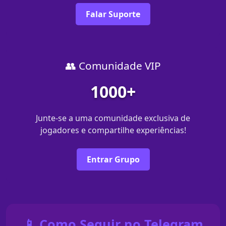
Falar Suporte
👥 Comunidade VIP
1000+
Junte-se a uma comunidade exclusiva de
jogadores e compartilhe experiências!
Entrar Grupo
📱 Como Seguir no Telegram