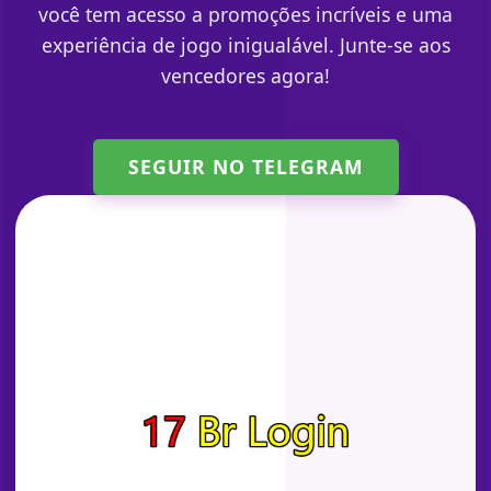
você tem acesso a promoções incríveis e uma
experiência de jogo inigualável. Junte-se aos
vencedores agora!
SEGUIR NO TELEGRAM